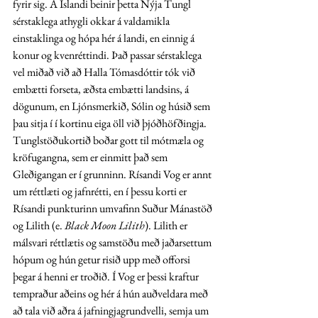
fyrir sig. Á Íslandi beinir þetta Nýja Tungl 
sérstaklega athygli okkar á valdamikla 
einstaklinga og hópa hér á landi, en einnig á 
konur og kvenréttindi. Það passar sérstaklega 
vel miðað við að Halla Tómasdóttir tók við 
embætti forseta, æðsta embætti landsins, á 
dögunum, en Ljónsmerkið, Sólin og húsið sem 
þau sitja í í kortinu eiga öll við þjóðhöfðingja. 
Tunglstöðukortið boðar gott til mótmæla og 
kröfugangna, sem er einmitt það sem 
Gleðigangan er í grunninn. Rísandi Vog er annt 
um réttlæti og jafnrétti, en í þessu korti er 
Rísandi punkturinn umvafinn Suður Mánastöð 
og Lilith (e. 
Black Moon Lilith
). Lilith er 
málsvari réttlætis og samstöðu með jaðarsettum 
hópum og hún getur risið upp með offorsi 
þegar á henni er troðið. Í Vog er þessi kraftur 
tempraður aðeins og hér á hún auðveldara með 
að tala við aðra á jafningjagrundvelli, semja um 