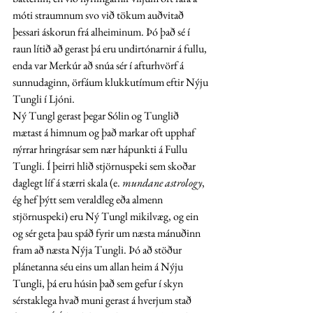
móti straumnum svo við tökum auðvitað 
þessari áskorun frá alheiminum. Þó það sé í 
raun lítið að gerast þá eru undirtónarnir á fullu, 
enda var Merkúr að snúa sér í afturhvörf á 
sunnudaginn, örfáum klukkutímum eftir Nýju 
Tungli í Ljóni. 
Ný Tungl gerast þegar Sólin og Tunglið 
mætast á himnum og það markar oft upphaf 
nýrrar hringrásar sem nær hápunkti á Fullu 
Tungli. Í þeirri hlið stjörnuspeki sem skoðar 
daglegt líf á stærri skala (e. 
mundane astrology
, 
ég hef þýtt sem veraldleg eða almenn 
stjörnuspeki) eru Ný Tungl mikilvæg, og ein 
og sér geta þau spáð fyrir um næsta mánuðinn 
fram að næsta Nýja Tungli. Þó að stöður 
plánetanna séu eins um allan heim á Nýju 
Tungli, þá eru húsin það sem gefur í skyn 
sérstaklega hvað muni gerast á hverjum stað 