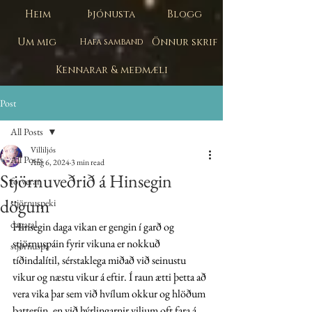
Heim
Þjónusta
Blogg
Um mig
Önnur skrif
Hafa samband
Kennarar & meðmæli
Post
All Posts
Villiljós
All Posts
Aug 6, 2024
3 min read
Stjörnuveðrið á Hinsegin
forverar
dögum
stjörnuspeki
dagatal
Hinsegin daga vikan er gengin í garð og 
stjörnuspáin fyrir vikuna er nokkuð 
stjörnuspá
tíðindalítil, sérstaklega miðað við seinustu 
vikur og næstu vikur á eftir. Í raun ætti þetta að 
vera vika þar sem við hvílum okkur og hlöðum 
batteríin, en við hýrlingarnir viljum oft fara á 