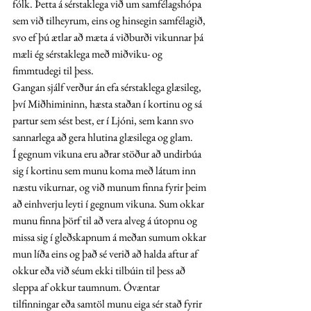
fólk. Þetta á sérstaklega við um samfélagshópa 
sem við tilheyrum, eins og hinsegin samfélagið, 
svo ef þú ætlar að mæta á viðburði vikunnar þá 
mæli ég sérstaklega með miðviku- og 
fimmtudegi til þess. 
Gangan sjálf verður án efa sérstaklega glæsileg, 
því Miðhimininn, hæsta staðan í kortinu og sá 
partur sem sést best, er í Ljóni, sem kann svo 
sannarlega að gera hlutina glæsilega og glam. 
Í gegnum vikuna eru aðrar stöður að undirbúa 
sig í kortinu sem munu koma með látum inn 
næstu vikurnar, og við munum finna fyrir þeim 
að einhverju leyti í gegnum vikuna. Sum okkar 
munu finna þörf til að vera alveg á útopnu og 
missa sig í gleðskapnum á meðan sumum okkar 
mun líða eins og það sé verið að halda aftur af 
okkur eða við séum ekki tilbúin til þess að 
sleppa af okkur taumnum. Óvæntar 
tilfinningar eða samtöl munu eiga sér stað fyrir 