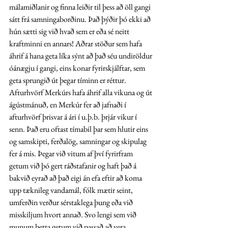
málamiðlanir og finna leiðir til þess að öll gangi 
sátt frá samningaborðinu. Það þýðir þó ekki að 
hún sætti sig við hvað sem er eða sé neitt 
kraftminni en annars! Aðrar stöður sem hafa 
áhrif á hana geta líka sýnt að það séu undiröldur 
óánægju í gangi, eins konar fyrirskjálftar, sem 
geta sprungið út þegar tíminn er réttur. 
Afturhvörf Merkúrs hafa áhrif alla vikuna og út 
ágústmánuð, en Merkúr fer að jafnaði í 
afturhvörf þrisvar á ári í u.þ.b. þrjár vikur í 
senn. Það eru oftast tímabil þar sem hlutir eins 
og samskipti, ferðalög, samningar og skipulag 
fer á mis. Þegar við vitum af því fyrirfram 
getum við þó gert ráðstafanir og haft það á 
bakvið eyrað að það eigi án efa eftir að koma 
upp tæknileg vandamál, fólk mætir seint, 
umferðin verður sérstaklega þung eða við 
misskiljum hvort annað. Svo lengi sem við 
munum þetta getum við passað að vera 