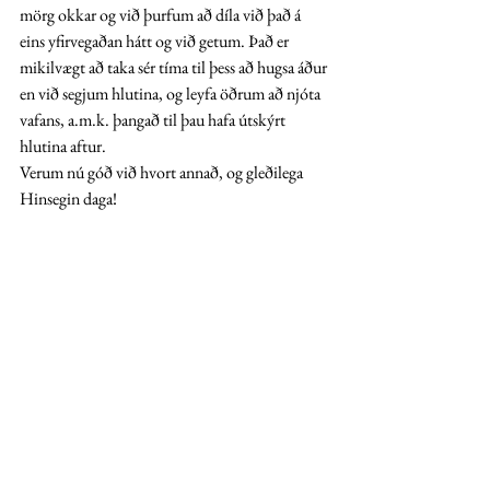
mörg okkar og við þurfum að díla við það á 
eins yfirvegaðan hátt og við getum. Það er 
mikilvægt að taka sér tíma til þess að hugsa áður 
en við segjum hlutina, og leyfa öðrum að njóta 
vafans, a.m.k. þangað til þau hafa útskýrt 
hlutina aftur.
Verum nú góð við hvort annað, og gleðilega 
Hinsegin daga! 
stjörnuspeki