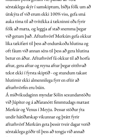
sérstaklega skýr í samskiptum, biðja fólk um að 
útskýra ef við erum ekki 100% viss, gefa smá 
auka tíma til að tvítékka á tækninni eða fyrir 
fólk að mæta, og leggja af stað snemma þegar 
við getum það. Afturhvörf Merkúrs gefa okkur 
líka tækifæri til þess að endurskoða hlutina og 
oft fáum við annan séns til þess að gera hlutina 
betur en áður. Afturhvörf fá okkur til að horfa 
aftur, gera aftur og reyna aftur þegar eitthvað 
tekst ekki í fyrsta skiptið - og stundum takast 
hlutirnir ekki almennilega fyrr en eftir að 
afturhvörfin eru búin. 
Á miðvikudaginn myndar Sólin sexundarstöðu 
við Júpíter og á aðfaranótt fimmtudags mætast 
Merkúr og Venus í Meyju. Þessar stöður ýta 
undir hátíðarskap vikunnar og þrátt fyrir 
afturhvörf Merkúrs geta þessir tveir dagar verið 
sérstaklega góðir til þess að tengja við annað 