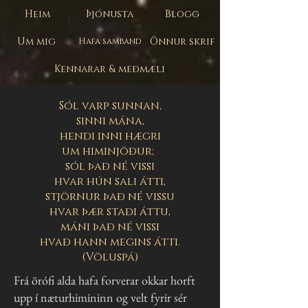
Heim
Þjónusta
Blogg
Um mig
Önnur skrif
Hafa samband
Kennarar & meðmæli
Sól varp sunnan,
sinni mána,
hendi inni hægri
um himinjöður;
sól það né vissi
hvar hún sali átti,
stjörnur það né vissu
hvar þær staði áttu,
máni það né vissi
hvað hann megins átti.
(Völuspá)
Frá örófi alda hafa forverar okkar horft
upp í næturhimininn og velt fyrir sér