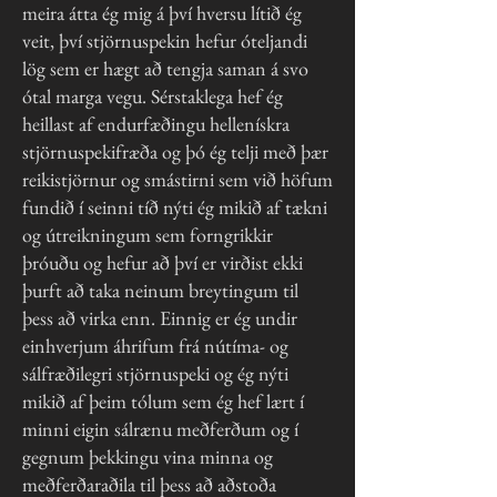
meira átta ég mig á því hversu lítið ég
veit, því stjörnuspekin hefur óteljandi
lög sem er hægt að tengja saman á svo
ótal marga vegu. Sérstaklega hef ég
heillast af endurfæðingu hellenískra
stjörnuspekifræða​ og þó ég telji með þær
reikistjörnur og smástirni sem við höfum
fundið í seinni tíð nýti ég mikið af tækni
og útreikningum sem forngrikkir
þróuðu og hefur að því er virðist ekki
þurft að taka neinum breytingum til
þess að virka enn. Einnig er ég undir
einhverjum áhrifum frá nútíma- og
sálfræðilegri stjörnuspeki og ég nýti
mikið af þeim tólum sem ég hef lært í
minni eigin sálrænu meðferðum og í
gegnum þekkingu vina minna og
meðferðaraðila til þess að aðstoða