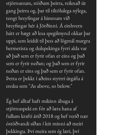
stjörnunum, stöðum þeirra, reiknað út
gang þeirra og, þar til tiltölulega nýlega,
tengt hreyfingar á himnum við
hreyfingar hér á Jörðinni. Á einhvern
hátt er hægt að lesa spegilmynd okkar þar
uppi, sem leiddi til þess að lögmál margra
hermetista og dulspekinga fyrri alda var
að það sem er fyrir ofan er eins og það
sem er fyrir neðan; og það sem er fyrir
neðan er eins og það sem er fyrir ofan.
Þetta er þekkt í aðeins styttri útgáfu á
ensku sem "As above, so below."
Ég hef alltaf haft mikinn áhuga á
stjörnuspeki en fór að læra hana af
fullum krafti árið 2018 og hef verið nær
óstöðvandi síðan í leit minni að meiri
þekkingu. Því meira sem ég læri, því