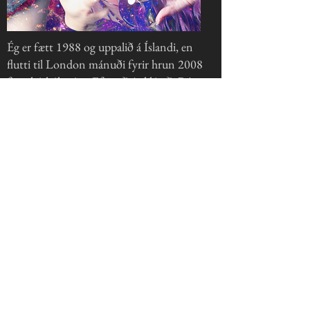
Ég er fætt 1988 og uppalið á Íslandi, en
flutti til London mánuði fyrir hrun 2008
fyrir háskólanám. Eftir að ég kláraði BA
gráðu í listljósmyndun frá Kingston
háskólanum bjó ég í London í ár og flutti
síðan til Stokkhólms í u.þ.b. tvö ár.
Árið 2014 neyddist ég til að flytja aftur til
Íslands vegna heilsufarsvandamála og hef
verið sátt hér síðan þá. Strax og ég kom
aftur heim fór ég af fullum krafti í hinsegin
aktívisma, en ég kynnti fornafnið hán fyrir
íslendingum, stofnaði mjög óformleg
samtök fyrir kynsegin fólk á Íslandi, tók
þátt í stofnun Hinseginspjallsins og tók
virkan þátt í starfi Samtakanna '78 og