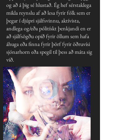
og að á þig sé hlustað. Ég hef sérstaklega
mikla reynslu af að lesa fyrir fólk sem er
þegar í djúpri sjálfsvinnu, aktívista,
andlega og/eða pólitískt þenkjandi en er
að sjálfsögðu opið fyrir öllum sem hafa
áhuga eða finna fyrir þörf fyrir öðruvísi
sjónarhorn eða spegil til þess að máta sig
við.