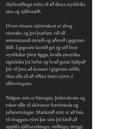
skjólstæðinga mína til að finna styrkleika
sína og sjálfsstæði.
Hvert einasta stjörnukort er alveg
einstakt, og því þurfum við öll
mismunandi úrræði og aðstoð í gegnum
lífið. Í gegnum kortið get ég séð hvar
styrkleikar þínir liggja, hvaða einstöku
eiginleika þú hefur og hvað getur hjálpað
þér til þess að komast í gegnum erfiða
tíma eða til að öðlast betri stjórn á
tilfinningum.
Nálgun mín er hinsegin, þolendavæn og
tekur tillit til skörunar forréttinda og
jaðarsetningar. Markmið mitt er að búa
til öruggara rými þar sem þú færð að
upplifa sjálfsstyrkingu, virðingu, öryggi