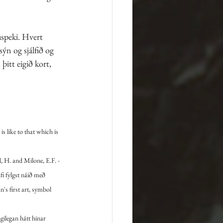
uspeki. Hvert 
ýn og sjálfið og 
þitt eigið kort, 
s like to that which is 
, H. and Milone, E.F. - 
i fylgst náið með 
s first art, symbol 
gilegan hátt hinar 