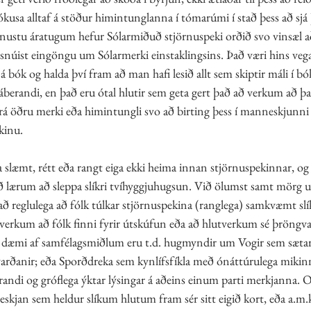
ókusa alltaf á stöður himintunglanna í tómarúmi í stað þess að sjá
inustu áratugum hefur Sólarmiðuð stjörnuspeki orðið svo vinsæl a
snúist eingöngu um Sólarmerki einstaklingsins. Það væri hins vegar
 bók og halda því fram að man hafi lesið allt sem skiptir máli í bó
áberandi, en það eru ótal hlutir sem geta gert það að verkum að þ
á öðru merki eða himintungli svo að birting þess í manneskjunni e
kinu. 
læmt, rétt eða rangt eiga ekki heima innan stjörnuspekinnar, og í
ið lærum að sleppa slíkri tvíhyggjuhugsun. Við ölumst samt mörg u
það reglulega að fólk túlkar stjörnuspekina (ranglega) samkvæmt slí
ð verkum að fólk finni fyrir útskúfun eða að hlutverkum sé þröngv
ng dæmi af samfélagsmiðlum eru t.d. hugmyndir um Vogir sem sætar
kvarðanir; eða Sporðdreka sem kynlífsfíkla með ónáttúrulega mikin
ndi og gróflega ýktar lýsingar á aðeins einum parti merkjanna. Of
kjan sem heldur slíkum hlutum fram sér sitt eigið kort, eða a.m.k