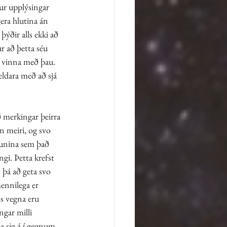
ur upplýsingar 
era hlutina án 
ýðir alls ekki að 
r að þetta séu 
ð vinna með þau. 
ldara með að sjá 
 merkingar þeirra 
 meiri, og svo 
runina sem það 
gi. Þetta krefst 
 þá að geta svo 
mennilega er 
ss vegna eru 
ngar milli 
ða sig á í gegnum 