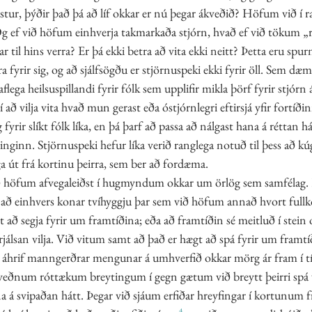
stur, þýðir það þá að líf okkar er nú þegar ákveðið? Höfum við í r
 Og ef við höfum einhverja takmarkaða stjórn, hvað ef við tökum 
 til hins verra? Er þá ekki betra að vita ekki neitt? Þetta eru spu
ra fyrir sig, og að sjálfsögðu er stjörnuspeki ekki fyrir öll. Sem dæm
flega heilsuspillandi fyrir fólk sem upplifir mikla þörf fyrir stjórn
að vilja vita hvað mun gerast eða óstjórnlegri eftirsjá yfir fortíði
 fyrir slíkt fólk líka, en þá þarf að passa að nálgast hana á réttan h
inginn. Stjörnuspeki hefur líka verið ranglega notuð til þess að kú
nga út frá kortinu þeirra, sem ber að fordæma. 
við höfum afvegaleiðst í hugmyndum okkar um örlög sem samféla
ið að einhvers konar tvíhyggju þar sem við höfum annað hvort fullk
 að segja fyrir um framtíðina; eða að framtíðin sé meitluð í stein 
jálsan vilja. Við vitum samt að það er hægt að spá fyrir um framtíð
m áhrif manngerðrar mengunar á umhverfið okkar mörg ár fram í 
veðnum róttækum breytingum í gegn gætum við breytt þeirri spá v
a á svipaðan hátt. Þegar við sjáum erfiðar hreyfingar í kortunum