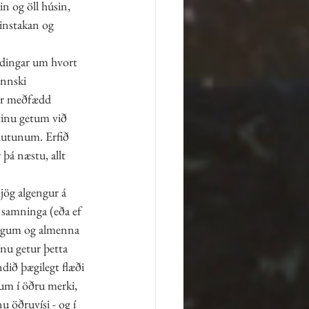
in og öll húsin, 
instakan og 
ndingar um hvort 
annski 
kur meðfædd 
tinu getum við 
hlutunum. Erfið 
þá næstu, allt 
jög algengur á 
 samninga (eða ef 
göngum og almenna 
nu getur þetta 
dið þægilegt flæði 
um í öðru merki, 
 öðruvísi - og í 