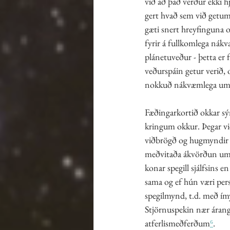
við að það verður ekki hj
gert hvað sem við getum 
gæti snert hreyfinguna o
fyrir á fullkomlega nák
plánetuveður - þetta er 
veðurspáin getur verið,
nokkuð nákvæmlega um t
Fæðingarkortið okkar sýn
kringum okkur. Þegar við
viðbrögð og hugmyndir f
meðvitaða ákvörðun um hv
konar spegill sjálfsins e
sama og ef hún væri per
spegilmynd, t.d. með ím
Stjörnuspekin nær árangr
atferlismeðferðum
⁶
.  