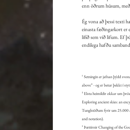
enn öðrum húsum, með að
Ég vona að þessi texti h
einasta fæðingarkort er 
lífið sem við lifum. Ef þ
endilega hafðu samband
¹ Setningin er jafnan þýdd svona
above” - og er betur þekkt í sty
² Elstu heimildir okkar um þróa
Exploring ancient skies: an enc
Tunglstöðum fyrir um 25.000 áru
and notation). 
³ Þættirnir Changing of the God