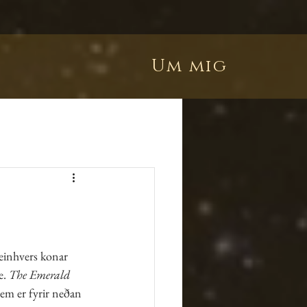
Um mig
einhvers konar 
. 
The Emerald 
sem er fyrir neðan 