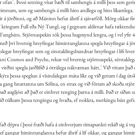
ir ofan
¹
. Þessi setning vísar bæði til samhengis á milli þess sem geri
eimnum, sem og samhengis á milli hins andlega og hins líkamlega. 
ðir á jörðinni, og að Máninn hefur áhrif á sjávarföll. Mörg okkar f
í kringum Full eða Ný Tungl, og í gegnum aldirnar hafa ræktendur
 Tunglsins. Stjörnuspekin tók þessa hugmynd lengra, og í vel yfir 
með því hvernig hreyfingar himintunglanna spegla hreyfingar á jör
legar hreyfingar sem og einstaklingsbundnar hreyfingar í lífi hvers
nni Cosmos and Psyche, rekur vel hvernig stjörnuspeki, sérstaklega
virðist spegla jarðlífið á ótrúlega nákvæman hátt.
³
 Við vitum það 
kýra þessa speglun á vísindalegan máta líkt og við getum í dag útsk
ða gang hnattanna um Sólina, en strax og við förum að skoða stjör
það augljóst að það er einhver tenging þarna á milli. Það er síðan 
ið túlkum þessa tengingu og hvaða, ef nokkra, merkingu hún gefu
ð dýpra í þessi fræði hafa á einhverjum tímapunkti rekið sig á ve
 ef gangur himintunglanna hefur áhrif á líf okkar, og gangur himi