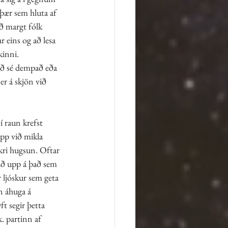
 þær sem hluta af 
ð margt fólk 
 eins og að lesa 
kinni. 
að sé dempað eða 
r á skjön við 
 raun krefst 
pp við mikla 
kri hugsun. Oftar 
að upp á það sem 
 ljóskur sem geta 
n áhuga á 
t segir þetta 
. partinn af 