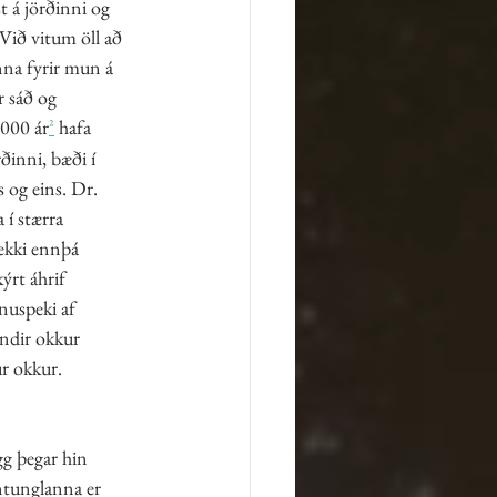
st á jörðinni og 
Við vitum öll að 
inna fyrir mun á 
 sáð og 
4000 ár
 hafa 
²
ðinni, bæði í 
 og eins. Dr. 
 í stærra 
ekki ennþá 
ýrt áhrif 
nuspeki af 
undir okkur 
r okkur. 
gg þegar hin 
ntunglanna er 