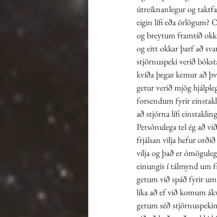
útreiknanlegur og taktfa
eigin lífi eða örlögum?
og breytum framtíð okkar
og eitt okkar þarf að sva
stjörnuspeki verið bóksta
kvíða þegar kemur að því 
getur verið mjög hjálpleg
forsendum fyrir einstakl
að stjórna lífi einstakli
Persónulega tel ég að 
frjálsan vilja hefur orð
vilja og það er ómögulegt
einungis í tálmynd um fr
getum við spáð fyrir u
líka að ef við komum ák
getum séð stjörnuspekin