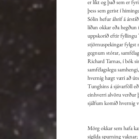
er líkt og það sem er fyr
þess sem gerist í himing
Sólin hefur áhrif á árstí
líðan okkar eða hegðun 
uppskorið eftir fyllingu
stjörnuspekingar fylgst 
gegnum stórar, samfélags
Richard Tarnas, í bók si
samfélagslegu samhengi, 
hvernig hægt væri að úts
Tunglsins á sjávarföll e
einhverri alvöru verður 
sjálfum komið hvernig v
Mörg okkar sem hafa kafa
sígilda spurning vaknar;