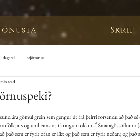
jónusta
Skrif
dagatal
stjörnuspá
 min read
jörnuspeki?
sund ára gömul grein sem gengur út frá þeirri forsendu að það sé 
nnfólksins og umheimsins í kringum okkur. Í Smaragðstöflunni (e
á að það sem er fyrir ofan er líkt og það sem er fyrir neðan; og það 