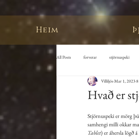
Heim
Þ
All Posts
forverar
stjörnuspeki
Villiljós
Mar 1, 2023
8
Hvað er st
Stjörnuspeki er mörg þú
samhengi milli okkar ma
Tablet
) er áhersla lögð 