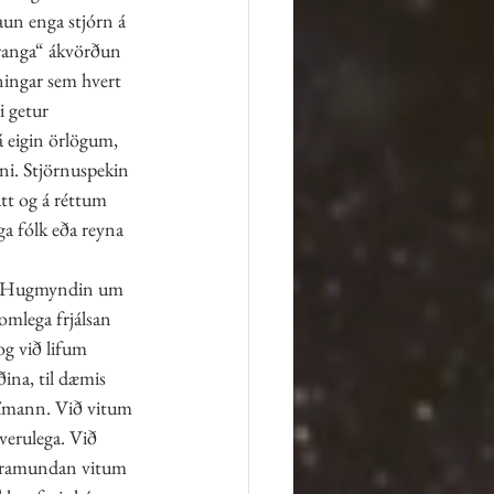
aun enga stjórn á 
„ranga“ ákvörðun 
rningar sem hvert 
i getur 
 á eigin örlögum, 
nni. Stjörnuspekin 
átt og á réttum 
ga fólk eða reyna 
g. Hugmyndin um 
omlega frjálsan 
og við lifum 
ina, til dæmis 
tímann. Við vitum 
erulega. Við 
 framundan vitum 