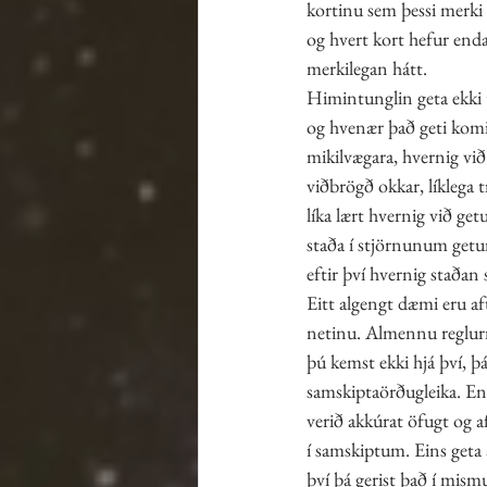
kortinu sem þessi merki v
og hvert kort hefur enda
merkilegan hátt. 
Himintunglin geta ekki 
og hvenær það geti komi
mikilvægara, hvernig vi
viðbrögð okkar, líklega 
líka lært hvernig við ge
staða í stjörnunum getur
eftir því hvernig staðan s
Eitt algengt dæmi eru af
netinu. Almennu reglurna
þú kemst ekki hjá því, þ
samskiptaörðugleika. En
verið akkúrat öfugt og a
í samskiptum. Eins geta 
því þá gerist það í mism