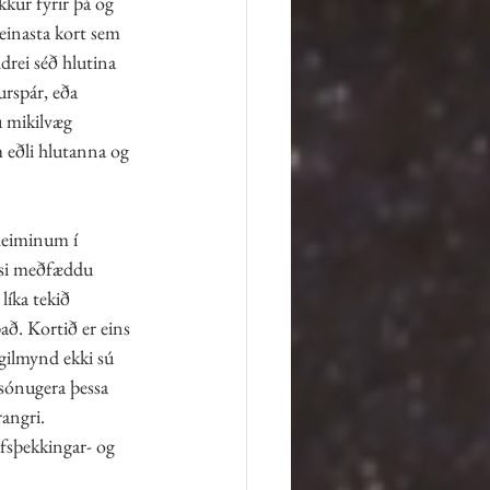
kur fyrir þá og 
einasta kort sem 
drei séð hlutina 
rspár, eða 
u mikilvæg 
 eðli hlutanna og 
heiminum í 
essi meðfæddu 
íka tekið 
að. Kortið er eins 
egilmynd ekki sú 
sónugera þessa 
angri. 
fsþekkingar- og 