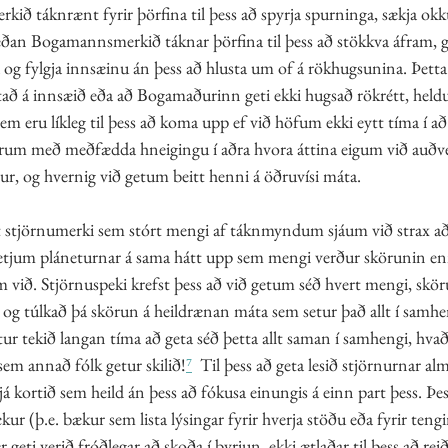
rkið táknrænt fyrir þörfina til þess að spyrja spurninga, sækja okk
eðan Bogamannsmerkið táknar þörfina til þess að stökkva áfram, g
a og fylgja innsæinu án þess að hlusta um of á rökhugsunina. Þetta þ
tað á innsæið eða að Bogamaðurinn geti ekki hugsað rökrétt, heldu
em eru líkleg til þess að koma upp ef við höfum ekki eytt tíma í a
erum með meðfædda hneigingu í aðra hvora áttina eigum við auðve
r, og hvernig við getum beitt henni á öðruvísi máta. 
 stjörnumerki sem stórt mengi af táknmyndum sjáum við strax að
setjum pláneturnar á sama hátt upp sem mengi verður skörunin enn
við. Stjörnuspeki krefst þess að við getum séð hvert mengi, skö
 og túlkað þá skörun á heildrænan máta sem setur það allt í samhen
ur tekið langan tíma að geta séð þetta allt saman í samhengi, hvað
sem annað fólk getur skilið!
⁷
  Til þess að geta lesið stjörnurnar al
já kortið sem heild án þess að fókusa einungis á einn part þess. Þe
ur (þ.e. bækur sem lista lýsingar fyrir hverja stöðu eða fyrir tengi
eti verið fróðlegar að skoða í byrjun, ekki ætlaðar til þess að rei