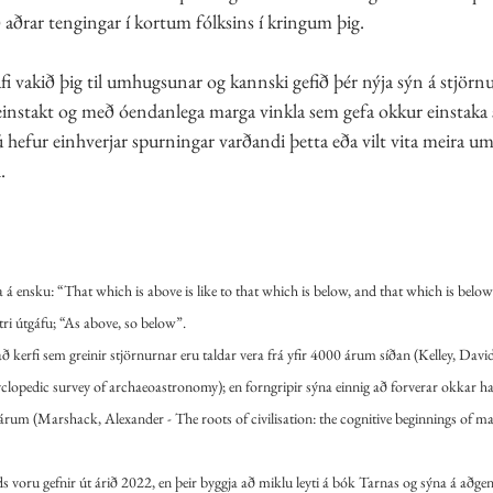
rar tengingar í kortum fólksins í kringum þig. 
afi vakið þig til umhugsunar og kannski gefið þér nýja sýn á stjörn
einstakt og með óendanlega marga vinkla sem gefa okkur einstaka s
ú hefur einhverjar spurningar varðandi þetta eða vilt vita meira um 
.
 á ensku: “That which is above is like to that which is below, and that which is below i
ttri útgáfu; “As above, so below”.
ð kerfi sem greinir stjörnurnar eru taldar vera frá yfir 4000 árum síðan (Kelley, David
yclopedic survey of archaeoastronomy); en forngripir sýna einnig að forverar okkar haf
m (Marshack, Alexander - The roots of civilisation: the cognitive beginnings of man'
s voru gefnir út árið 2022, en þeir byggja að miklu leyti á bók Tarnas og sýna á aðgen