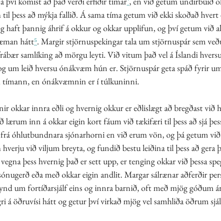
á því komist að það verði erfiðir tímar
⁴
, en við getum undirbúið ok
til þess að mýkja fallið. Á sama tíma getum við ekki skoðað hvert 
g haft þannig áhrif á okkur og okkar upplifun, og því getum við al
væman hátt
⁵
. Margir stjörnuspekingar tala um stjörnuspár sem veðu
frábær samlíking að mörgu leyti. Við vitum það vel á Íslandi hvers
 og um leið hversu ónákvæm hún er. Stjörnuspár geta spáð fyrir um
ímann, en ónákvæmnin er í túlkuninni. 
ir okkar innra eðli og hvernig okkur er eðlislægt að bregðast við 
 lærum inn á okkar eigin kort fáum við tækifæri til þess að sjá þ
rá óhlutbundnara sjónarhorni en við erum vön, og þá getum við l
erju við viljum breyta, og fundið bestu leiðina til þess að gera þ
n vegna þess hvernig það er sett upp, er tenging okkar við þessa sp
sónugerð eða með okkar eigin andlit. Margar sálrænar aðferðir per
ynd um fortíðarsjálf eins og innra barnið, oft með mjög góðum ár
i á öðruvísi hátt og getur því virkað mjög vel samhliða öðrum sjál