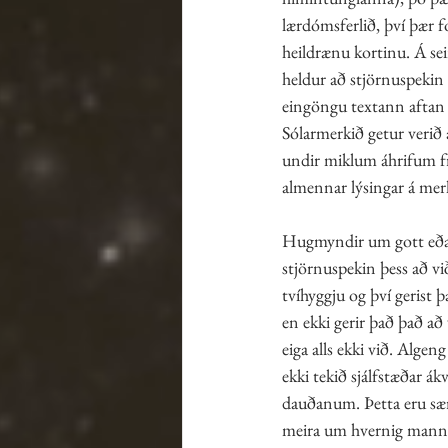
lærdómsferlið, því þær f
heildrænu kortinu. Á se
heldur að stjörnuspekin 
eingöngu textann aftan á
Sólarmerkið getur verið 
undir miklum áhrifum fr
almennar lýsingar á mer
Hugmyndir um gott eða s
stjörnuspekin þess að v
tvíhyggju og því gerist 
en ekki gerir það það a
eiga alls ekki við. Alge
ekki tekið sjálfstæðar á
dauðanum. Þetta eru særa
meira um hvernig mannes