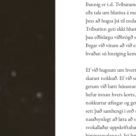
Þannig er t.d. Tvíburame
eða tala um hlutina á m
þess að hugsa þá til end
Tvíburinn geti ekki hlus
þau eðlislægu viðbrögð s
Þegar við vitum að við 
hvaðan sú hneiging kemu
Ef við hugsum um hvert
skarast nokkuð. Ef við 
getum við bætt húsunum 
hefur innan hvers korts,
nokkurrar æfingar og get
sett það samhengi í orð 
nauðsynlegt að læra að s
svokallaðar uppskriftabæk
himintunglanna), þó þær g