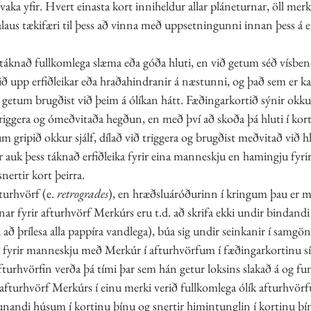
aka yfir. Hvert einasta kort inniheldur allar pláneturnar, öll merk
laus tækifæri til þess að vinna með uppsetningunni innan þess á e
táknað fullkomlega slæma eða góða hluti, en við getum séð vísbe
ð upp erfiðleikar eða hraðahindranir á næstunni, og það sem er k
ð getum brugðist við þeim á ólíkan hátt. Fæðingarkortið sýnir ok
triggera og ómeðvitaða hegðun, en með því að skoða þá hluti í kor
tum gripið okkur sjálf, dílað við triggera og brugðist meðvitað við 
 auk þess táknað erfiðleika fyrir eina manneskju en hamingju fyrir 
nertir kort þeirra. 
turhvörf (e. 
retrogrades
), en hræðsluáróðurinn í kringum þau er m
r fyrir afturhvörf Merkúrs eru t.d. að skrifa ekki undir bindandi
á að þrílesa alla pappíra vandlega), búa sig undir seinkanir í sam
 fyrir manneskju með Merkúr í afturhvörfum í fæðingarkortinu sí
fturhvörfin verða þá tími þar sem hán getur loksins slakað á og fun
afturhvörf Merkúrs í einu merki verið fullkomlega ólík afturhvörf
unandi húsum í kortinu þínu og snertir himintunglin í kortinu þínu